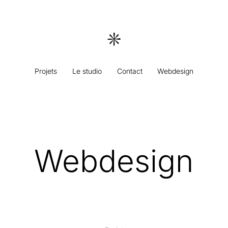
Projets
-----
Le studio
-----
Contact
-----
Webdesign
Webdesign